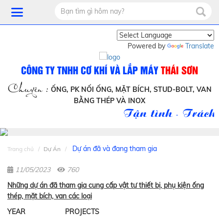
Powered by
Translate
CÔNG TY TNHH CƠ KHÍ VÀ LẮP MÁY
THÁI SƠN
Chuyên :
ỐNG, PK NỐI ỐNG, MẶT BÍCH, STUD-BOLT, VAN
BẰNG THÉP VÀ INOX
Tận tình - Trách 
Dự án đã và đang tham gia
Trang chủ
Dự Án
11/05/2023
760
Những dự án đã tham gia cung cấp vật tư thiết bị, phụ kiện ống
thép, mặt bích, van các loại
YEAR
PROJECTS