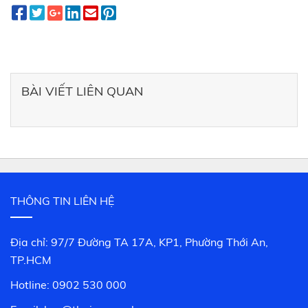
BÀI VIẾT LIÊN QUAN
THÔNG TIN LIÊN HỆ
Địa chỉ: 97/7 Đường TA 17A, KP1, Phường Thới An,
TP.HCM
Hotline: 0902 530 000