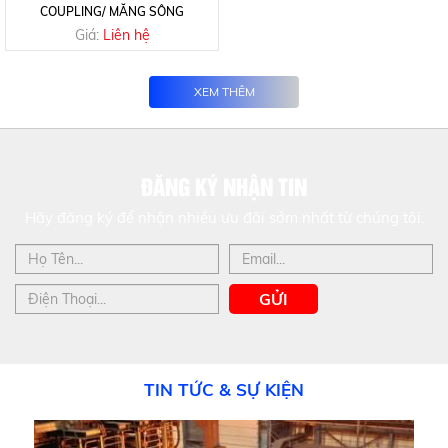
COUPLING/ MĂNG SÔNG
Giá:
Liên hệ
XEM THÊM
ĐĂNG KÝ NHẬN TIN
Hãy đăng ký để nhận nhiều ưu đãi sớm nhất từ chúng tôi.
GỬI
TIN TỨC & SỰ KIỆN