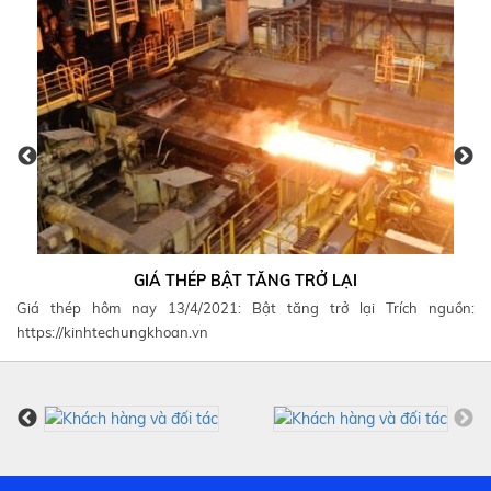
VÀ
GIÁ THÉP BẬT TĂNG TRỞ LẠI
Giá thép hôm nay 13/4/2021: Bật tăng trở lại Trích nguồn:
Đa
đầu
https://kinhtechungkhoan.vn
ch
au:
nh