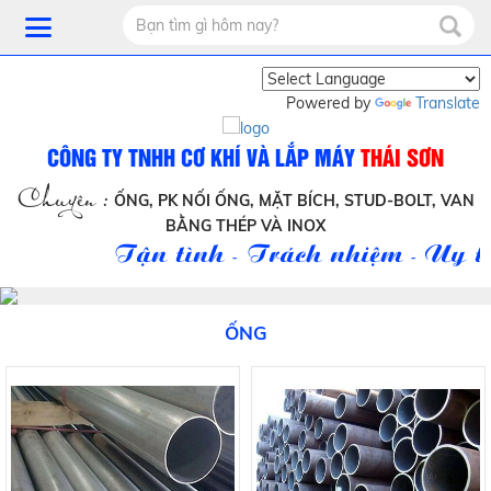
Powered by
Translate
CÔNG TY TNHH CƠ KHÍ VÀ LẮP MÁY
THÁI SƠN
Chuyên :
ỐNG, PK NỐI ỐNG, MẶT BÍCH, STUD-BOLT, VAN
BẰNG THÉP VÀ INOX
Tận tình - Trách nhiệm - Uy tín
ỐNG