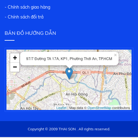
- Chính sách giao hàng
- Chính sách đổi trả
BẢN ĐỒ HƯỚNG DẪN
×
+
97/7 Đường TA 17A, KP1, Phường Thới An, TP.HCM
−
Leaflet
| Map data ©
OpenStreetMap
contributors
Copyright © 2009 THAI SON . All rights reserved.