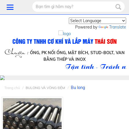
Powered by
Translate
CÔNG TY TNHH CƠ KHÍ VÀ LẮP MÁY
THÁI SƠN
Chuyên :
ỐNG, PK NỐI ỐNG, MẶT BÍCH, STUD-BOLT, VAN
BẰNG THÉP VÀ INOX
Tận tình - Trách nh
Bu long
Trang chủ
BULONG VÀ VÒNG ĐỆM