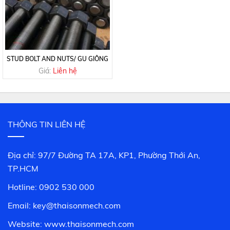
STUD BOLT AND NUTS/ GU GIÔNG
Giá:
Liên hệ
THÔNG TIN LIÊN HỆ
Địa chỉ: 97/7 Đường TA 17A, KP1, Phường Thới An,
TP.HCM
Hotline: 0902 530 000
Email: key@thaisonmech.com
Website: www.
thaisonmech.com