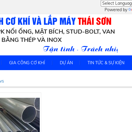
Powered by
H CƠ KHÍ VÀ LẮP MÁY
THÁI SƠN
K NỐI ỐNG, MẶT BÍCH, STUD-BOLT, VAN
BẰNG THÉP VÀ INOX
Tận tình - Trách nhiệm - U
GIA CÔNG CƠ KHÍ
DỰ ÁN
TIN TỨC & SỰ KIỆN
SWS