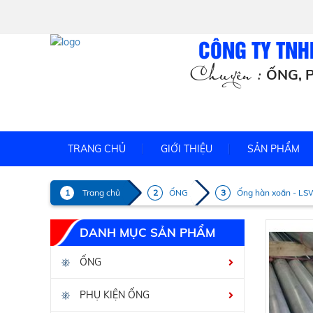
CÔNG TY TNH
Chuyên :
ỐNG, P
TRANG CHỦ
GIỚI THIỆU
SẢN PHẨM
Trang chủ
ỐNG
Ống hàn xoắn - L
DANH MỤC SẢN PHẨM
ỐNG
PHỤ KIỆN ỐNG