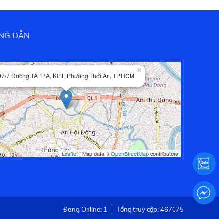
NG DẪN
×
97/7 Đường TA 17A, KP1, Phường Thới An, TP.HCM
Leaflet
| Map data ©
OpenStreetMap
contributors
Đang Online: 1
Tổng truy cập: 467075