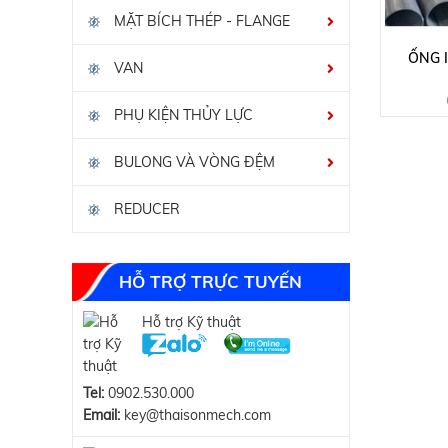
MẶT BÍCH THÉP - FLANGE
ỐNG 
VAN
PHỤ KIỆN THỦY LỰC
BULONG VÀ VÒNG ĐỆM
REDUCER
HỖ TRỢ TRỰC TUYẾN
Hỗ trợ Kỹ thuật
Tel:
0902.530.000
Email:
key@thaisonmech.com