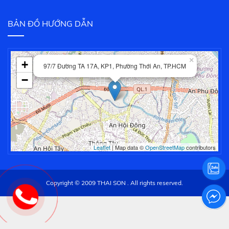
BẢN ĐỒ HƯỚNG DẪN
×
+
97/7 Đường TA 17A, KP1, Phường Thới An, TP.HCM
−
Leaflet
| Map data ©
OpenStreetMap
contributors
Copyright © 2009 THAI SON . All rights reserved.