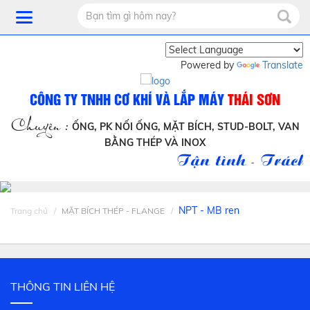
Powered by
Translate
CÔNG TY TNHH CƠ KHÍ VÀ LẮP MÁY
THÁI SƠN
Chuyên :
ỐNG, PK NỐI ỐNG, MẶT BÍCH, STUD-BOLT, VAN
BẰNG THÉP VÀ INOX
Tận tình - Trách 
NPT - MB ren
Trang chủ
MẶT BÍCH THÉP - FLANGE
THÔNG TIN LIÊN HỆ