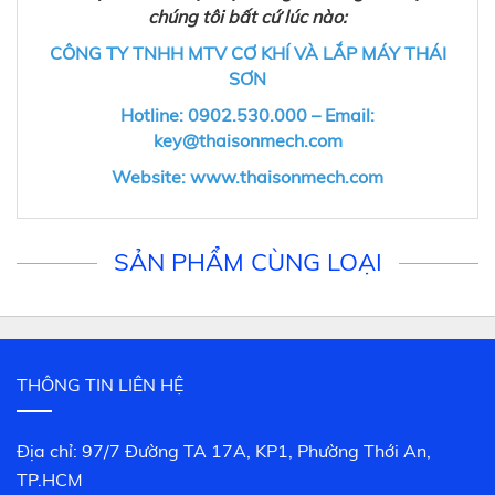
chúng tôi bất cứ lúc nào:
CÔNG TY TNHH MTV CƠ KHÍ VÀ LẮP MÁY THÁI
SƠN
Hotline: 0902.530.000 – Email:
key@thaisonmech.com
Website: www.thaisonmech.com
SẢN PHẨM CÙNG LOẠI
THÔNG TIN LIÊN HỆ
Địa chỉ: 97/7 Đường TA 17A, KP1, Phường Thới An,
TP.HCM