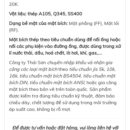
20K.
Vật liệu: thép A105, Q345, SS400
Dạng bề mặt của mặt bích:
Mặt phẳng (FF), Mặt lồi
(RF).
Mặt bích thép theo tiêu chuẩn dùng để nối ống hoặc
nối các phụ kiện vào đường ống, được dùng trong xử
lí nước thải, dầu, hoá chất, lò hơi, khí, gas,….
Công ty Thái Sơn
chuyên nhập khẩu và nhận gia
công các loại mặt bích
theo
tiêu chuẩn Jis 5k, 10k,
16k, tiêu chuẩn mặt bích BS4504, tiêu chuẩn mặt
bích DIN, tiêu chuẩn mặt bích ANSI
, hoặc gia công
mặt bích theo bản vẽ trên toàn quốc. Sản phẩm
được kiểm tra đúng tiêu chuẩn kỹ thuật, đảm bảo
chiều dày, chất lượng để sử dụng trong môi trường
áp suất cao, không bị rỗ mọt.
Để được tư vấn hoặc đặt hàng, vui lòng liên hệ với