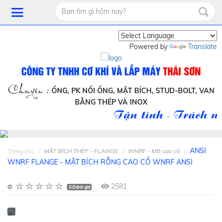
Powered by
Translate
CÔNG TY TNHH CƠ KHÍ VÀ LẮP MÁY
THÁI SƠN
Chuyên :
ỐNG, PK NỐI ỐNG, MẶT BÍCH, STUD-BOLT, VAN
BẰNG THÉP VÀ INOX
Tận tình - Trách nh
ANSI
Trang chủ
MẶT BÍCH THÉP - FLANGE
WNRF - MB cao cổ
WNRF FLANGE - MẶT BÍCH RỖNG CAO CỔ WNRF ANSI
2581
0 Đánh giá