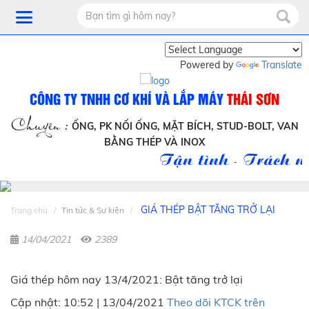
Powered by
Translate
CÔNG TY TNHH CƠ KHÍ VÀ LẮP MÁY
THÁI SƠN
Chuyên :
ỐNG, PK NỐI ỐNG, MẶT BÍCH, STUD-BOLT, VAN
BẰNG THÉP VÀ INOX
Tận tình - Trách nh
GIÁ THÉP BẬT TĂNG TRỞ LẠI
Trang chủ
Tin tức & Sự kiện
14/04/2021
2389
Giá thép hôm nay 13/4/2021: Bật tăng trở lại
Cập nhật: 10:52 | 13/04/2021
Theo dõi KTCK trên