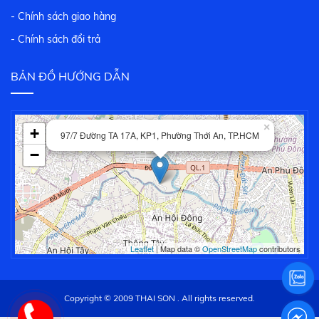
- Chính sách giao hàng
- Chính sách đổi trả
BẢN ĐỒ HƯỚNG DẪN
×
+
97/7 Đường TA 17A, KP1, Phường Thới An, TP.HCM
−
Leaflet
| Map data ©
OpenStreetMap
contributors
Copyright © 2009 THAI SON . All rights reserved.