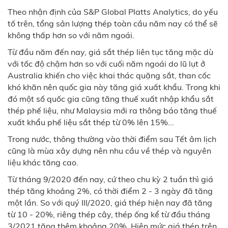
Theo nhận định của S&P Global Platts Analytics, do yếu
tố trên, tổng sản lượng thép toàn cầu năm nay có thể sẽ
không thấp hơn so với năm ngoái.
Từ đầu năm đến nay, giá sắt thép liên tục tăng mặc dù
với tốc độ chậm hơn so với cuối năm ngoái do lũ lụt ở
Australia khiến cho việc khai thác quặng sắt, than cốc
khó khăn nên quốc gia này tăng giá xuất khẩu. Trong khi
đó một số quốc gia cũng tăng thuế xuất nhập khẩu sắt
thép phế liệu, như Malaysia mới ra thông báo tăng thuế
xuất khẩu phế liệu sắt thép từ 0% lên 15%...
Trong nước, thông thường vào thời điểm sau Tết âm lịch
cũng là mùa xây dựng nên nhu cầu về thép và nguyên
liệu khác tăng cao.
Từ tháng 9/2020 đến nay, cứ theo chu kỳ 2 tuần thì giá
thép tăng khoảng 2%, có thời điểm 2 - 3 ngày đã tăng
một lần. So với quý III/2020, giá thép hiện nay đã tăng
từ 10 - 20%, riêng thép cây, thép ống kể từ đầu tháng
3/2021 tăng thêm khoảng 20%. Hiện mức giá thép trên