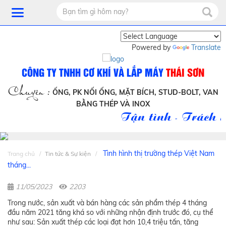
Powered by
Translate
CÔNG TY TNHH CƠ KHÍ VÀ LẮP MÁY
THÁI SƠN
Chuyên :
ỐNG, PK NỐI ỐNG, MẶT BÍCH, STUD-BOLT, VAN
BẰNG THÉP VÀ INOX
Tận tình - Trách nh
Tình hình thị trường thép Việt Nam
Trang chủ
Tin tức & Sự kiện
tháng...
11/05/2023
2203
Trong nước, sản xuất và bán hàng các sản phẩm thép 4 tháng
đầu năm 2021 tăng khá so với những nhận định trước đó, cụ thể
như sau: Sản xuất thép các loại đạt hơn 10,4 triệu tấn, tăng