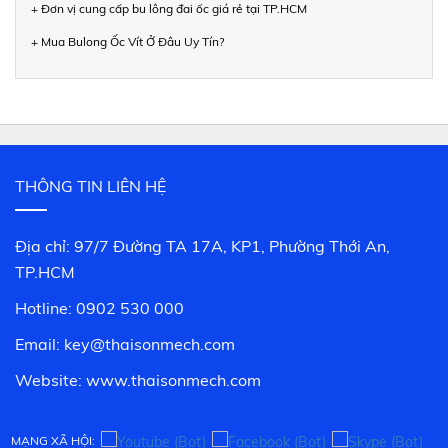
+ Đơn vị cung cấp bu lông đai ốc giá rẻ tại TP.HCM
+ Mua Bulong Ốc Vít Ở Đâu Uy Tín?
THÔNG TIN LIÊN HỆ
Địa chỉ: 97/7 Đường TA 17A, KP1, Phường Thới An,
TP.HCM
Hotline: 0902 530 000
Email: key@thaisonmech.com
Website: www.
thaisonmech.com
MẠNG XÃ HỘI: