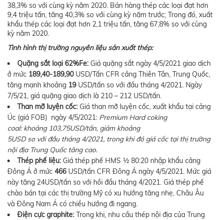
38,3% so với cùng kỳ năm 2020. Bán hàng thép các loại đạt hơn
9,4 triệu tấn, tăng 40,3% so với cùng kỳ năm trước; Trong đó, xuất
khẩu thép các loại đạt hơn 2,1 triệu tấn, tăng 67,8% so với cùng
kỳ năm 2020.
Tình hình thị trường nguyên liệu sản xuất thép:
Quặng
sắt
loại 62%Fe:
Giá quặng sắt ngày 4/5/2021 giao dịch
ở mức
189,40-189,90
USD/Tấn CFR cảng Thiên Tân, Trung Quốc,
tăng mạnh khoảng
19
USD/tấn so với đầu tháng 4/2021. Ngày
7/5/21, giá quặng giao dịch là 210 – 212 USD/tấn.
Than mỡ luyện cốc:
Giá than mỡ luyện cốc, xuất khẩu tại cảng
Úc (giá FOB) ngày 4/5/2021:
Premium
Hard
coking
coal:
khoảng
103,75
USD/tấn
,
giảm
khoảng
5USD
so
với
đầu
tháng
4/
20
21, trong khi đó giá cốc tại thị trường
nội địa Trung Quốc tăng cao.
Thép
phế
liệu:
Giá thép phế HMS ½ 80:20 nhập khẩu cảng
Đông Á ở mức
466
USD/tấn CFR Đông Á ngày 4/5/2021. Mức giá
này tăng 24USD/tấn so với hồi đầu tháng 4/2021. Giá thép phế
chào bán tại các thị trường Mỹ có xu hướng tăng nhẹ, Châu Âu
và Đông Nam Á có chiều hướng đi ngang.
Điện cực graphite:
Trong khi, nhu cầu thép nội địa của Trung