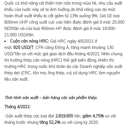
Quốc có khả năng cải thiện hơn nữa trong mùa hè, nhu cầu xuất
khẩu của nước này sẽ bị ảnh hưởng do khả năng cao do mức
hoàn thuế xuất khẩu bị cắt giảm từ 13% xuống 9%. Giá GE loại
600mm UHP công suất cực cao hiện được đánh giá ở mức 25.000
NDT/tấn và của loại 450mm HP được đánh giá ở mức 19.000-
21.000 USD/tấn.
Cuộn cán nóng HRC:
Giá HRC ngày 4/5/2021 ở
mức
925
USD/T
, CFR cảng Đông Á, tăng mạnh khoảng 130
USD/Tấn so với mức giá giao dịch đầu tháng 4/2021. Nhìn chung,
thị trường thép cán nóng (HRC) thế giới biến động, khiến thị
trường HRC trong nước khó khăn do các Doanh nghiệp sản xuất
thép dẹt (CRC, tôn mạ, ống thép, v.v) sử dụng HRC làm nguyên
liệu sản xuất.
Tình hình sản xuất – bán hàng các sản phẩm thép:
Tháng 4/2021:
-Sản xuất thép các loại đạt
2.819.655
tấn,
giảm 4,75%
so với
tháng trước nhưng
tă
ng
52,2%
so với cùng kỳ 2020.