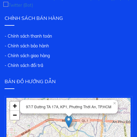
CHÍNH SÁCH BÁN HÀNG
- Chính sách thanh toán
- Chính sách bảo hành
- Chính sách giao hàng
- Chính sách đổi trả
BẢN ĐỒ HƯỚNG DẪN
×
+
97/7 Đường TA 17A, KP1, Phường Thới An, TP.HCM
−