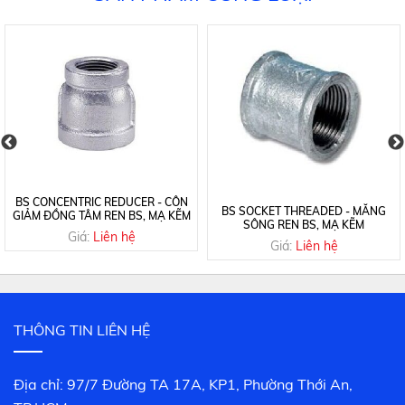
BS CONCENTRIC REDUCER - CÔN
BS SOCKET THREADED - MĂNG
GIẢM ĐỒNG TÂM REN BS, MẠ KẼM
SÔNG REN BS, MẠ KẼM
Giá:
Liên hệ
Giá:
Liên hệ
THÔNG TIN LIÊN HỆ
Địa chỉ: 97/7 Đường TA 17A, KP1, Phường Thới An,