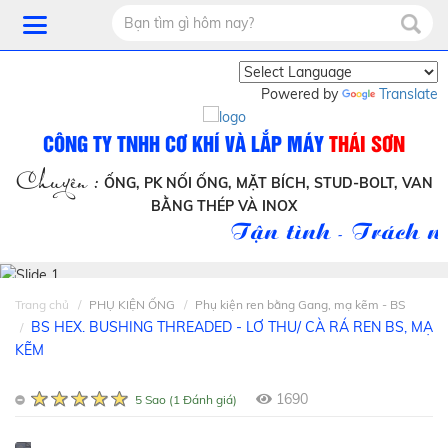
Powered by
Translate
CÔNG TY TNHH CƠ KHÍ VÀ LẮP MÁY
THÁI SƠN
Chuyên :
ỐNG, PK NỐI ỐNG, MẶT BÍCH, STUD-BOLT, VAN
BẰNG THÉP VÀ INOX
Tận tình - Trách nh
Trang chủ
PHỤ KIỆN ỐNG
Phụ kiện ren bằng Gang, mạ kẽm - BS
BS HEX. BUSHING THREADED - LƠ THU/ CÀ RÁ REN BS, MẠ
KẼM
1690
5 Sao (1 Đánh giá)