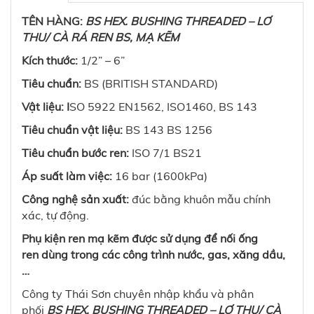
TÊN HÀNG:
BS HEX. BUSHING THREADED – LƠ
THU/ CÀ RÁ REN BS, MẠ KẼM
Kích thước:
1/2” – 6”
Tiêu chuẩn:
BS (BRITISH STANDARD)
Vật liệu: I
SO 5922 EN1562, ISO1460, BS 143
Tiêu chuẩn vật liệu:
BS 143 BS 1256
Tiêu chuẩn bước ren:
ISO 7/1 BS21
Áp suất làm việc:
16 bar (1600kPa)
Công nghệ sản xuất:
đúc bằng khuôn mẫu chính
xác, tự động.
Phụ kiện ren mạ kẽm được sử dụng để nối ống
ren dùng trong các công trình nước, gas, xăng dầu,
…
Công ty Thái Sơn chuyên nhập khẩu và phân
phối
BS HEX. BUSHING THREADED – LƠ THU/ CÀ