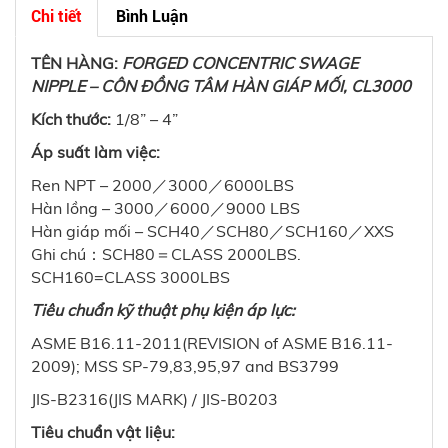
Chi tiết
Bình Luận
TÊN HÀNG:
FORGED CONCENTRIC SWAGE
NIPPLE – CÔN ĐỒNG TÂM HÀN GIÁP MỐI, CL3000
Kích thước:
1/8” – 4”
Áp suất làm việc:
Ren NPT – 2000／3000／6000LBS
Hàn lồng – 3000／6000／9000 LBS
Hàn giáp mối – SCH40／SCH80／SCH160／XXS
Ghi chú：SCH80＝CLASS 2000LBS.
SCH160=CLASS 3000LBS
Tiêu chuẩn kỹ thuật phụ kiện áp lực:
ASME B16.11-2011(REVISION of ASME B16.11-
2009); MSS SP-79,83,95,97 and BS3799
JIS-B2316(JIS MARK) / JIS-B0203
Tiêu chuẩn vật liệu: