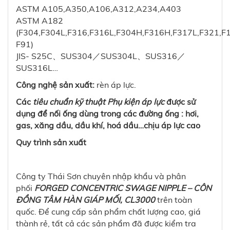
ASTM A105,A350,A106,A312,A234,A403
ASTM A182
(F304,F304L,F316,F316L,F304H,F316H,F317L,F321,F1
F91)
JIS- S25C、SUS304／SUS304L、SUS316／
SUS316L…
Công nghệ sản xuất:
rèn áp lực.
Các
tiêu chuẩn kỹ thuật Phụ kiện áp lực
được sử
dụng để nối ống dùng trong các đường ống : hơi,
gas, xăng dầu, dầu khí, hoá dầu…chịu áp lực cao
Quy trình sản xuất
Công ty Thái Sơn chuyên nhập khẩu và phân
phối
FORGED CONCENTRIC SWAGE NIPPLE – CÔN
ĐỒNG TÂM HÀN GIÁP MỐI, CL3000
trên toàn
quốc. Để cung cấp sản phẩm chất lượng cao, giá
thành rẻ, tất cả các sản phẩm đã được kiểm tra