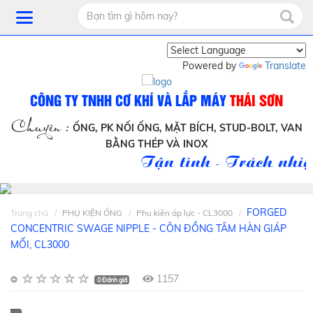
Powered by
Translate
CÔNG TY TNHH CƠ KHÍ VÀ LẮP MÁY
THÁI SƠN
Chuyên :
ỐNG, PK NỐI ỐNG, MẶT BÍCH, STUD-BOLT, VAN
BẰNG THÉP VÀ INOX
Tận tình - Trách nhiệm
FORGED
Trang chủ
PHỤ KIỆN ỐNG
Phụ kiện áp lực - CL3000
CONCENTRIC SWAGE NIPPLE - CÔN ĐỒNG TÂM HÀN GIÁP
MỐI, CL3000
1157
0 Đánh giá