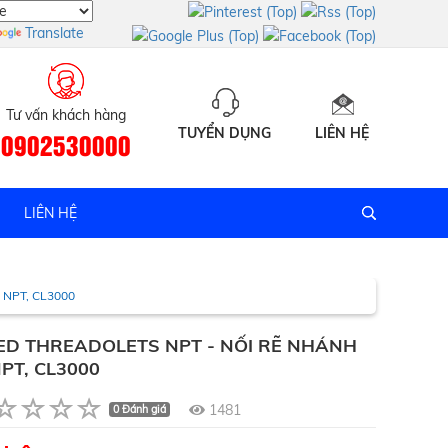
Translate
Tư vấn khách hàng
TUYỂN DỤNG
LIÊN HỆ
0902530000
LIÊN HỆ
NPT, CL3000
ED THREADOLETS NPT - NỐI RẼ NHÁNH
PT, CL3000
1481
0 Đánh giá