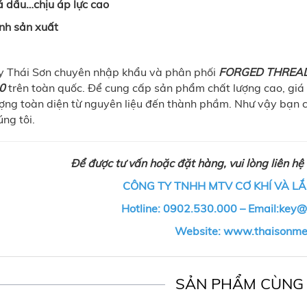
oá dầu…chịu áp lực cao
ình sản xuất
y Thái Sơn chuyên nhập khẩu và phân phối
FORGED THREAD
0
trên toàn quốc. Để cung cấp sản phẩm chất lượng cao, giá 
ượng toàn diện từ nguyên liệu đến thành phầm. Như vậy bạn c
ng tôi.
Để được tư vấn hoặc đặt hàng, vui lòng liên hệ 
CÔNG TY TNHH MTV CƠ KHÍ VÀ LẮ
Hotline: 0902.530.000 – Email:key
Website: www.thaisonm
SẢN PHẨM CÙNG 