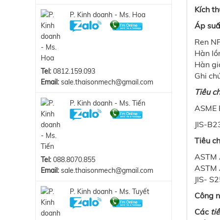
Kích t
P. Kinh doanh - Ms. Hoa
Áp suấ
Ren N
Hàn l
Hàn g
Tel:
0812.159.093
Ghi c
Email:
sale.thaisonmech@gmail.com
Tiêu ch
P. Kinh doanh - Ms. Tiến
ASME B
JIS-B2
Tiêu ch
ASTM 
Tel:
088.8070.855
ASTM A
Email:
sale.thaisonmech@gmail.com
JIS- 
P. Kinh doanh - Ms. Tuyết
Công n
Các
ti