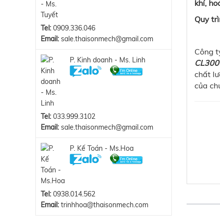
khí, h
Quy tr
Tel:
0909.336.046
Email:
sale.thaisonmech@gmail.com
Công t
P. Kinh doanh - Ms. Linh
CL300
chất l
của chú
Tel:
033.999.3102
Email:
sale.thaisonmech@gmail.com
P. Kế Toán - Ms.Hoa
Tel:
0938.014.562
Email:
trinhhoa@thaisonmech.com