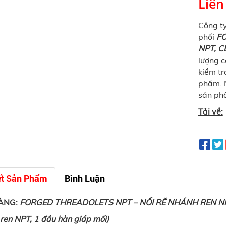
Liên
Công t
phối
FO
NPT, C
lượng c
kiểm tr
phầm. N
sản phẩ
Tải về:
ết Sản Phẩm
Bình Luận
ÀNG:
FORGED THREADOLETS NPT – NỐI RẼ NHÁNH REN NP
 ren NPT, 1 đầu hàn giáp mối)