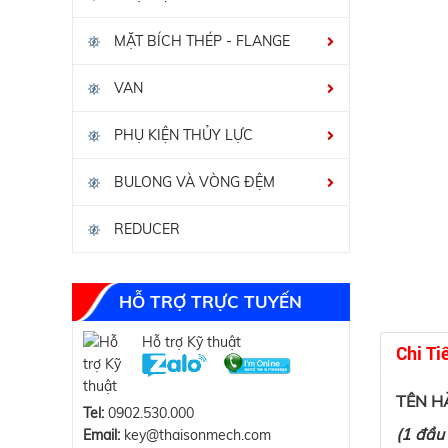
MẶT BÍCH THÉP - FLANGE
VAN
PHỤ KIỆN THỦY LỰC
BULONG VÀ VÒNG ĐỆM
REDUCER
HỖ TRỢ TRỰC TUYẾN
Hỗ trợ Kỹ thuật
Chi Ti
TÊN H
Tel:
0902.530.000
(1 đầu
Email:
key@thaisonmech.com