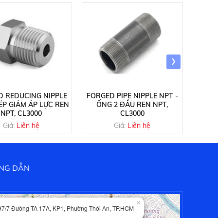
›
D REDUCING NIPPLE
FORGED PIPE NIPPLE NPT -
FORGE
KÉP GIẢM ÁP LỰC REN
ỐNG 2 ĐẦU REN NPT,
- NÚT
NPT, CL3000
CL3000
Giá:
Liên hệ
Giá:
Liên hệ
NG DẪN
×
97/7 Đường TA 17A, KP1, Phường Thới An, TP.HCM