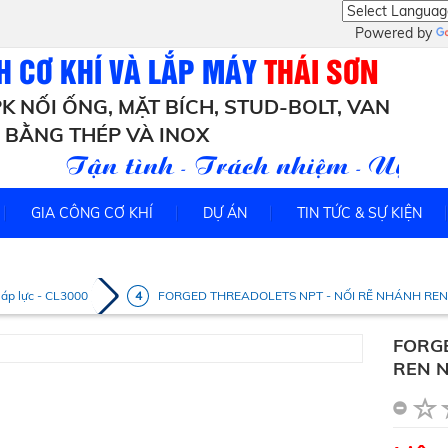
Powered by
H CƠ KHÍ VÀ LẮP MÁY
THÁI SƠN
K NỐI ỐNG, MẶT BÍCH, STUD-BOLT, VAN
BẰNG THÉP VÀ INOX
Tận tình - Trách nhiệm - Uy tín
GIA CÔNG CƠ KHÍ
DỰ ÁN
TIN TỨC & SỰ KIỆN
 áp lực - CL3000
FORGED THREADOLETS NPT - NỐI RẼ NHÁNH REN 
FORG
REN N