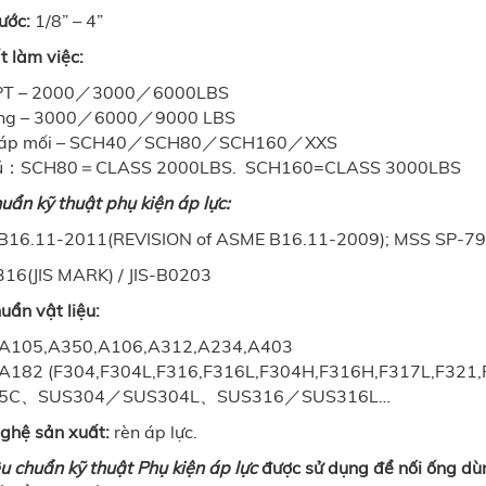
hước:
1/8” – 4”
t làm việc:
PT – 2000／3000／6000LBS
ồng – 3000／6000／9000 LBS
iáp mối – SCH40／SCH80／SCH160／XXS
hú：SCH80＝CLASS 2000LBS. SCH160=CLASS 3000LBS
uẩn kỹ thuật phụ kiện áp lực:
16.11-2011(REVISION of ASME B16.11-2009); MSS SP-79
316(JIS MARK) / JIS-B0203
uẩn vật liệu:
A105,A350,A106,A312,A234,A403
182 (F304,F304L,F316,F316L,F304H,F316H,F317L,F321,F
S25C、SUS304／SUS304L、SUS316／SUS316L…
ghệ sản xuất:
rèn áp lực.
êu chuẩn kỹ thuật Phụ kiện áp lực
được sử dụng để nối ống dùn