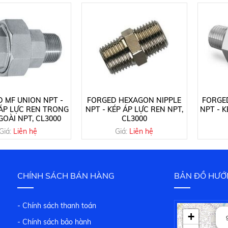
 MF UNION NPT -
FORGED HEXAGON NIPPLE
FORGE
ÁP LỰC REN TRONG
NPT - KÉP ÁP LỰC REN NPT,
NPT - 
OÀI NPT, CL3000
CL3000
Giá:
Liên hệ
Giá:
Liên hệ
CHÍNH SÁCH BÁN HÀNG
BẢN ĐỒ HƯỚ
- Chính sách thanh toán
+
- Chính sách bảo hành