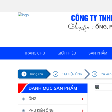
CÔNG TY TNH
Chuyên :
ỐNG, P
TRANG CHỦ
GIỚI THIỆU
SẢN PHẨM
Trang chủ
PHỤ KIỆN ỐNG
Phụ kiện
DANH MỤC SẢN PHẨM
ỐNG
PHỤ KIỆN ỐNG