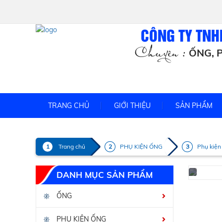
CÔNG TY TNH
Chuyên :
ỐNG, P
TRANG CHỦ
GIỚI THIỆU
SẢN PHẨM
Trang chủ
PHỤ KIỆN ỐNG
Phụ kiện
DANH MỤC SẢN PHẨM
ỐNG
PHỤ KIỆN ỐNG