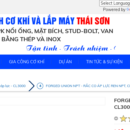
Powered by
H CƠ KHÍ VÀ LẮP MÁY
THÁI SƠN
K NỐI ỐNG, MẶT BÍCH, STUD-BOLT, VAN
BẰNG THÉP VÀ INOX
Tận tình - Trách nhiệm - Uy tín
GIA CÔNG CƠ KHÍ
DỰ ÁN
TIN TỨC & SỰ KIỆN
 áp lực - CL3000
FORGED UNION NPT - RẮC CO ÁP LỰC REN NPT, C
FORGE
CL300