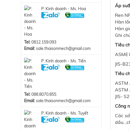
Áp suấ
P. Kinh doanh - Ms. Hoa
Ren N
Hàn l
Hàn g
Ghi c
Tel:
0812.159.093
Tiêu c
Email:
sale.thaisonmech@gmail.com
ASME B
P. Kinh doanh - Ms. Tiến
JIS-B2
Tiêu ch
ASTM 
ASTM A
Tel:
088.8070.855
JIS- 
Email:
sale.thaisonmech@gmail.com
Công n
P. Kinh doanh - Ms. Tuyết
Các
sả
dầu…ch