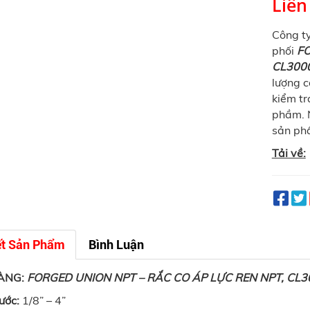
Liên
Công t
phối
FO
CL300
lượng c
kiểm tr
phầm. N
sản phẩ
Tải về:
ết Sản Phẩm
Bình Luận
ÀNG:
FORGED UNION NPT – RẮC CO ÁP LỰC REN NPT, CL3
hước:
1/8” – 4”