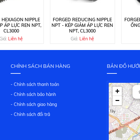
 HEXAGON NIPPLE
FORGED REDUCING NIPPLE
FORGED
ÉP ÁP LỰC REN NPT,
NPT - KÉP GIẢM ÁP LỰC REN
ỐNG
CL3000
NPT, CL3000
Giá:
Liên hệ
Giá:
Liên hệ
CHÍNH SÁCH BÁN HÀNG
BẢN ĐỒ HƯỚ
- Chính sách thanh toán
+
- Chính sách bảo hành
−
- Chính sách giao hàng
- Chính sách đổi trả