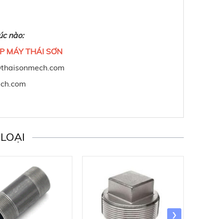
úc nào:
P MÁY THÁI SƠN
y@thaisonmech.com
ech.com
LOẠI
›