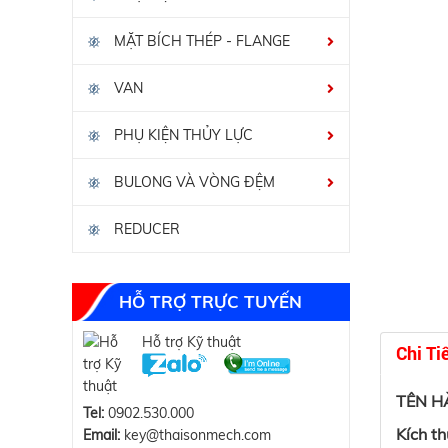
MẶT BÍCH THÉP - FLANGE
VAN
PHỤ KIỆN THỦY LỰC
BULONG VÀ VÒNG ĐỆM
REDUCER
HỖ TRỢ TRỰC TUYẾN
Hỗ trợ Kỹ thuật
Chi Ti
TÊN H
Tel:
0902.530.000
Kích t
Email:
key@thaisonmech.com