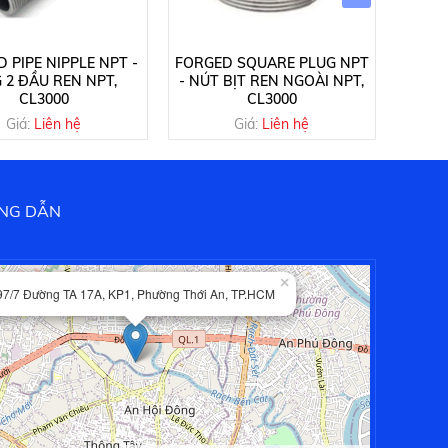
 PIPE NIPPLE NPT -
FORGED SQUARE PLUG NPT
FORGE
 2 ĐẦU REN NPT,
- NÚT BỊT REN NGOÀI NPT,
NẮP 
CL3000
CL3000
Giá:
Liên hệ
Giá:
Liên hệ
NG DẪN
×
97/7 Đường TA 17A, KP1, Phường Thới An, TP.HCM