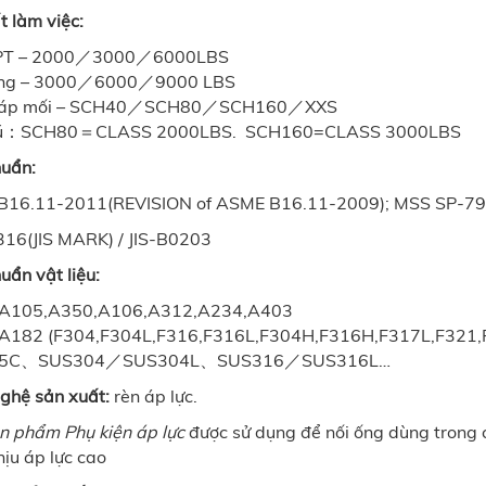
t làm việc:
PT – 2000／3000／6000LBS
ồng – 3000／6000／9000 LBS
iáp mối – SCH40／SCH80／SCH160／XXS
hú：SCH80＝CLASS 2000LBS. SCH160=CLASS 3000LBS
huẩn:
16.11-2011(REVISION of ASME B16.11-2009); MSS SP-79
316(JIS MARK) / JIS-B0203
uẩn vật liệu:
A105,A350,A106,A312,A234,A403
182 (F304,F304L,F316,F316L,F304H,F316H,F317L,F321,F
S25C、SUS304／SUS304L、SUS316／SUS316L…
ghệ sản xuất:
rèn áp lực.
n phẩm Phụ kiện áp lực
được sử dụng để nối ống dùng trong c
ịu áp lực cao