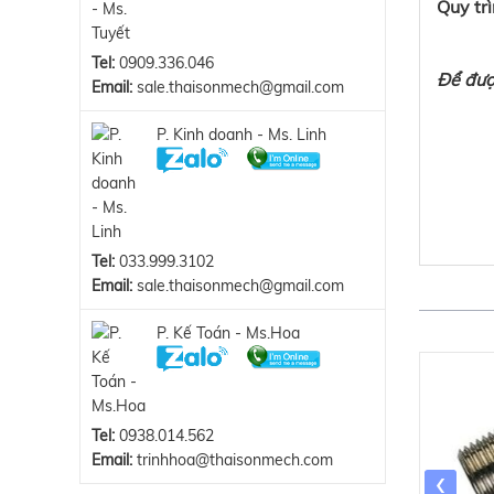
Quy tr
Tel:
0909.336.046
Để được
Email:
sale.thaisonmech@gmail.com
P. Kinh doanh - Ms. Linh
Tel:
033.999.3102
Email:
sale.thaisonmech@gmail.com
P. Kế Toán - Ms.Hoa
Tel:
0938.014.562
Email:
trinhhoa@thaisonmech.com
‹