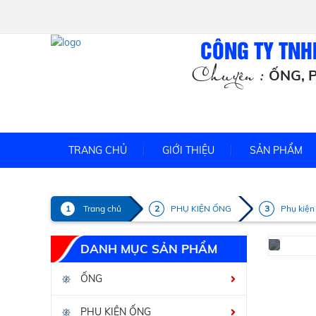
CÔNG TY TNH
Chuyên :
ỐNG, P
TRANG CHỦ
GIỚI THIỆU
SẢN PHẨM
Trang chủ
PHỤ KIỆN ỐNG
Phụ kiện
DANH MỤC SẢN PHẨM
ỐNG
PHỤ KIỆN ỐNG