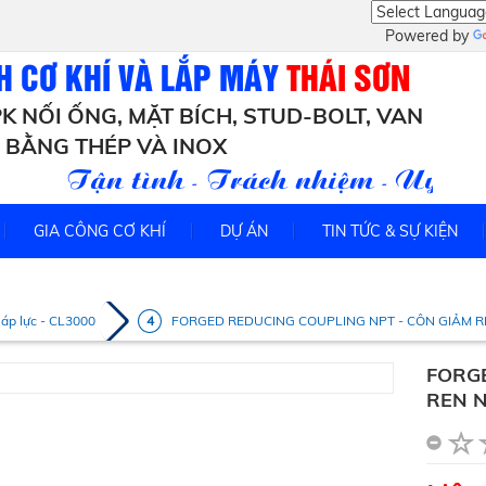
Powered by
H CƠ KHÍ VÀ LẮP MÁY
THÁI SƠN
K NỐI ỐNG, MẶT BÍCH, STUD-BOLT, VAN
BẰNG THÉP VÀ INOX
Tận tình - Trách nhiệm - Uy tín
GIA CÔNG CƠ KHÍ
DỰ ÁN
TIN TỨC & SỰ KIỆN
 áp lực - CL3000
FORGED REDUCING COUPLING NPT - CÔN GIẢM RE
FORGE
REN N