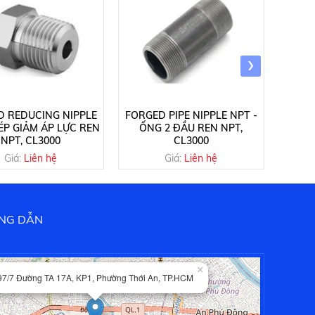
›
D REDUCING NIPPLE
FORGED PIPE NIPPLE NPT -
FORGE
KÉP GIẢM ÁP LỰC REN
ỐNG 2 ĐẦU REN NPT,
- NÚT
NPT, CL3000
CL3000
Giá:
Liên hệ
Giá:
Liên hệ
NG DẪN
×
97/7 Đường TA 17A, KP1, Phường Thới An, TP.HCM