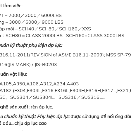
t làm việc:
PT – 2000／3000／6000LBS
ồng – 3000／6000／9000 LBS
iáp mối – SCH40／SCH80／SCH160／XXS
hú：SCH80＝CLASS 2000LBS. SCH160=CLASS 3000LBS
uẩn kỹ thuật phụ kiện áp lực:
16.11-2011(REVISION of ASME B16.11-2009); MSS SP-79
316(JIS MARK) / JIS-B0203
uẩn vật liệu:
A105,A350,A106,A312,A234,A403
182 (F304,F304L,F316,F316L,F304H,F316H,F317L,F321,F
S25C、SUS304／SUS304L、SUS316／SUS316L…
ghệ sản xuất:
rèn áp lực.
êu chuẩn kỹ thuật Phụ kiện áp lực
được sử dụng để nối ống dùn
oá dầu…chịu áp lực cao