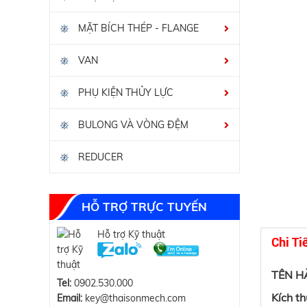
MẶT BÍCH THÉP - FLANGE
VAN
PHỤ KIỆN THỦY LỰC
BULONG VÀ VÒNG ĐỆM
REDUCER
HỖ TRỢ TRỰC TUYẾN
Hỗ trợ Kỹ thuật
Chi Ti
TÊN H
Tel:
0902.530.000
Kích t
Email:
key@thaisonmech.com