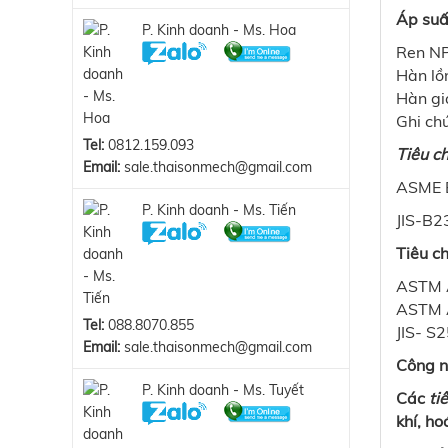
Áp suấ
P. Kinh doanh - Ms. Hoa
Ren N
Hàn l
Hàn g
Ghi c
Tel:
0812.159.093
Tiêu ch
Email:
sale.thaisonmech@gmail.com
ASME B
P. Kinh doanh - Ms. Tiến
JIS-B2
Tiêu ch
ASTM 
ASTM A
Tel:
088.8070.855
JIS- 
Email:
sale.thaisonmech@gmail.com
Công n
P. Kinh doanh - Ms. Tuyết
Các
ti
khí, h