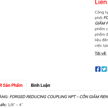
Liên
Công t
phối
FO
GIẢM R
phẩm ch
phẩm đã
liệu đế
việc lự
Tải về:
ết Sản Phẩm
Bình Luận
ÀNG:
FORGED REDUCING COUPLING NPT – CÔN GIẢM REN 
hước:
1/8” – 4”