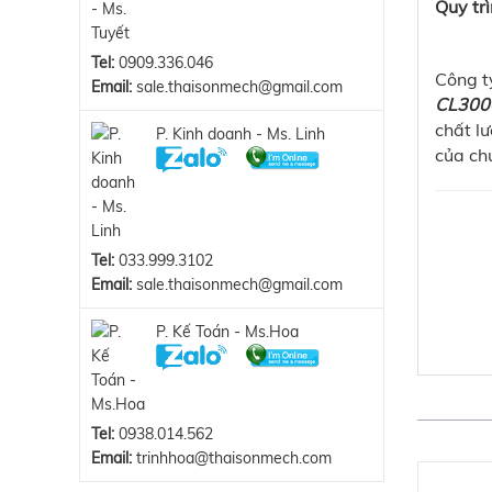
Quy tr
Tel:
0909.336.046
Công t
Email:
sale.thaisonmech@gmail.com
CL300
chất l
P. Kinh doanh - Ms. Linh
của chú
Tel:
033.999.3102
Email:
sale.thaisonmech@gmail.com
P. Kế Toán - Ms.Hoa
Tel:
0938.014.562
Email:
trinhhoa@thaisonmech.com