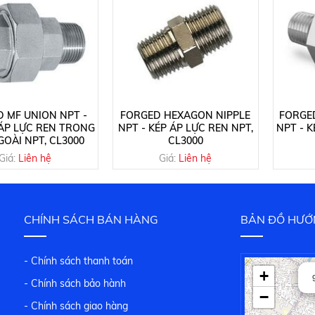
 MF UNION NPT -
FORGED HEXAGON NIPPLE
FORGE
ÁP LỰC REN TRONG
NPT - KÉP ÁP LỰC REN NPT,
NPT - 
OÀI NPT, CL3000
CL3000
Giá:
Liên hệ
Giá:
Liên hệ
CHÍNH SÁCH BÁN HÀNG
BẢN ĐỒ HƯỚ
- Chính sách thanh toán
+
- Chính sách bảo hành
−
- Chính sách giao hàng