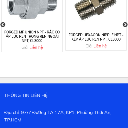
FORGED MF UNION NPT - RẮC CO
FORGED HEXAGON NIPPLE NPT -
ÁP LỰC REN TRONG REN NGOÀI
KÉP ÁP LỰC REN NPT, CL3000
NPT, CL3000
Giá:
Liên hệ
Giá:
Liên hệ
THÔNG TIN LIÊN HỆ
Địa chỉ: 97/7 Đường TA 17A, KP1, Phường Thới An,
TP.HCM