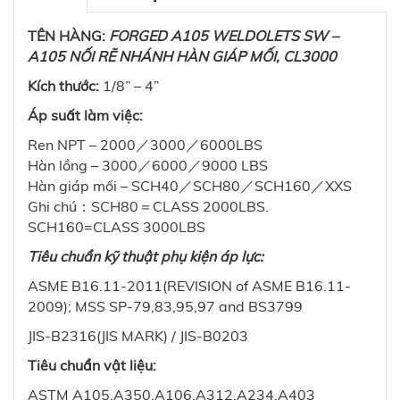
TÊN HÀNG:
FORGED A105 WELDOLETS SW –
A105 NỐI RẼ NHÁNH HÀN GIÁP MỐI, CL3000
Kích thước:
1/8” – 4”
Áp suất làm việc:
Ren NPT – 2000／3000／6000LBS
Hàn lồng – 3000／6000／9000 LBS
Hàn giáp mối – SCH40／SCH80／SCH160／XXS
Ghi chú：SCH80＝CLASS 2000LBS.
SCH160=CLASS 3000LBS
Tiêu chuẩn kỹ thuật phụ kiện áp lực:
ASME B16.11-2011(REVISION of ASME B16.11-
2009); MSS SP-79,83,95,97 and BS3799
JIS-B2316(JIS MARK) / JIS-B0203
Tiêu chuẩn vật liệu:
ASTM A105,A350,A106,A312,A234,A403