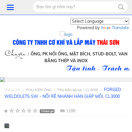
Powered by
Translate
CÔNG TY TNHH CƠ KHÍ VÀ LẮP MÁY
THÁI SƠN
Chuyên :
ỐNG, PK NỐI ỐNG, MẶT BÍCH, STUD-BOLT, VAN
BẰNG THÉP VÀ INOX
Tận tình - Trách nhi
FORGED
Trang chủ
PHỤ KIỆN ỐNG
Phụ kiện áp lực - CL3000
WELDOLETS SW - NỐI RẼ NHÁNH HÀN GIÁP MỐI, CL3000
1188
0 Đánh giá