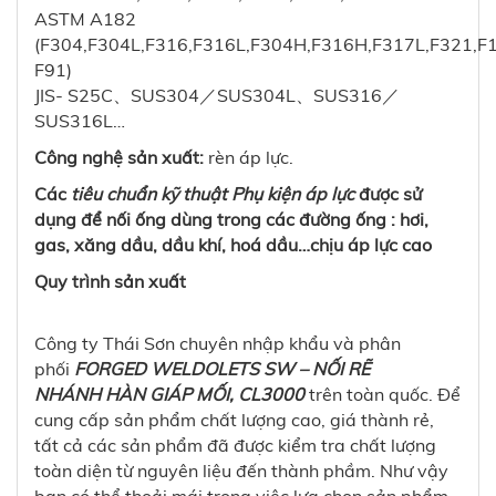
ASTM A182
(F304,F304L,F316,F316L,F304H,F316H,F317L,F321,F1
F91)
JIS- S25C、SUS304／SUS304L、SUS316／
SUS316L…
Công nghệ sản xuất:
rèn áp lực.
Các
tiêu chuẩn kỹ thuật Phụ kiện áp lực
được sử
dụng để nối ống dùng trong các đường ống : hơi,
gas, xăng dầu, dầu khí, hoá dầu…chịu áp lực cao
Quy trình sản xuất
Công ty Thái Sơn chuyên nhập khẩu và phân
phối
FORGED WELDOLETS SW – NỐI RẼ
NHÁNH HÀN GIÁP MỐI, CL3000
trên toàn quốc. Để
cung cấp sản phẩm chất lượng cao, giá thành rẻ,
tất cả các sản phẩm đã được kiểm tra chất lượng
toàn diện từ nguyên liệu đến thành phầm. Như vậy